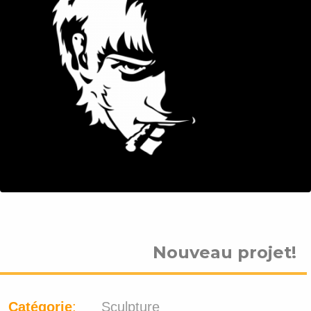
Nouveau projet!
Catégorie
:
Sculpture